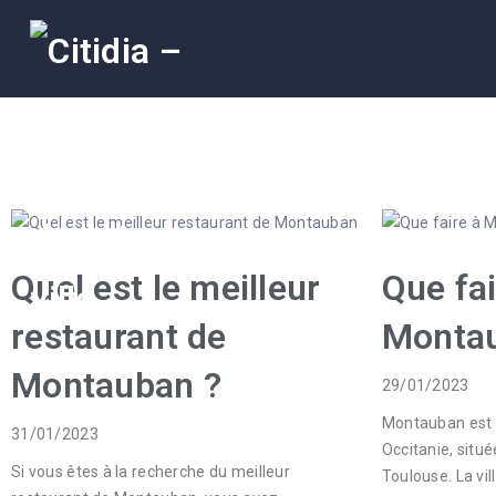
ACCUEIL
A
PROPOS
LES
ENTREPRISES
ACTUALITÉS
NOUS
Quel est le meilleur
Que fai
CONTACTER
restaurant de
Monta
Montauban ?
29/01/2023
Montauban est u
31/01/2023
Occitanie, situé
Si vous êtes à la recherche du meilleur
Toulouse. La vi