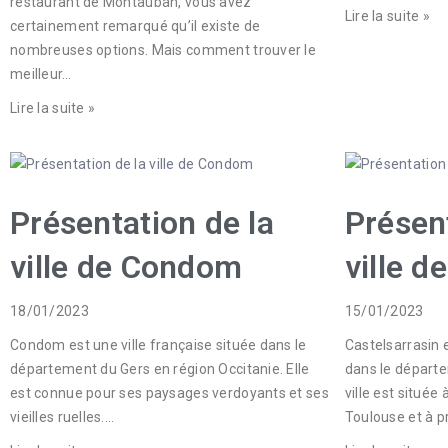
restaurant de Montauban, vous avez
Lire la suite »
certainement remarqué qu’il existe de
nombreuses options. Mais comment trouver le
meilleur…
Lire la suite »
Présentation de la
Présent
ville de Condom
ville d
18/01/2023
15/01/2023
Condom est une ville française située dans le
Castelsarrasin e
département du Gers en région Occitanie. Elle
dans le départ
est connue pour ses paysages verdoyants et ses
ville est situé
vieilles ruelles.…
Toulouse et à p