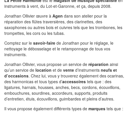
La Petite Harmonie
est le
magasin de musique spécialiste
en
instruments à vent, du Lot-et-Garonne, et ça, depuis 2008.
Jonathan Ollivier œuvre à
Agen
dans son atelier pour la
réparation des flûtes traversières, des clarinettes, des
saxophones ou autres bois et cuivres tels que les trombones, les
trompettes, les cors ou les tubas.
Comptez sur le
savoir-faire
de Jonathan pour le réglage, le
nettoyage le débosselage et le retamponnage de tous vos
instruments.
Jonathan Ollivier, vous propose un service de
réparation
ainsi
qu’un service de
location
et de
vente
d’instruments
neufs et
d’occasions
. Chez lui, vous y trouverez également des ocarinas,
des harmonicas et tous types d’
accessoires
tels que : des
ligatures, harnais, housses, anches, becs, cordons, écouvillons,
embouchures, sourdines, accordeurs, supports, produits
d’entretien, étuis, écouvillons, guimbardes et pleins d’autres.
Il vous propose également différents types de
marques
tels que :