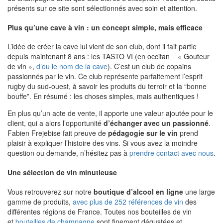
présents sur ce site sont sélectionnés avec soin et attention.
Plus qu’une cave à vin : un concept simple, mais efficace
L’idée de créer la cave lui vient de son club, dont il fait partie
depuis maintenant 8 ans : les TASTO VI (en occitan = « Gouteur
de vin »,
d’ou le nom de la cave
). C’est un club de copains
passionnés par le vin. Ce club représente parfaitement l’esprit
rugby du sud-ouest, à savoir les produits du terroir et la “bonne
bouffe”. En résumé : les choses simples, mais authentiques !
En plus qu’un acte de vente, il apporte une valeur ajoutée pour le
client, qui a alors l’opportunité
d’échanger avec un passionné
.
Fabien Frejebise fait preuve de
pédagogie sur le vin
prend
plaisir à expliquer l’histoire des vins. Si vous avez la moindre
question ou demande, n’hésitez pas à
prendre contact avec nous
.
Une sélection de vin minutieuse
Vous retrouverez sur notre
boutique d’alcool en ligne
une large
gamme de produits,
avec plus de 252 références de vin
des
différentes régions de France. Toutes nos bouteilles de vin
et
bouteilles de champagne
sont finement dégustées et