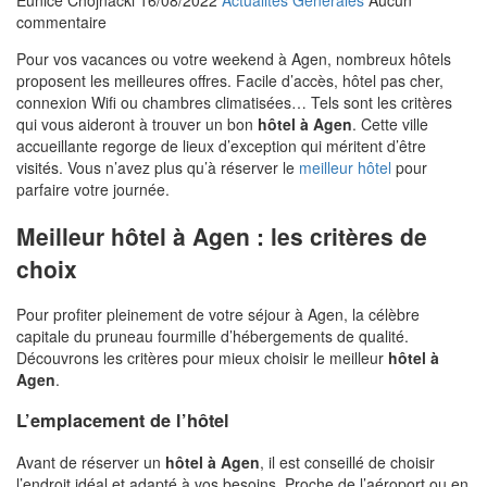
Eunice Chojnacki
16/08/2022
Actualités Générales
Aucun
commentaire
Pour vos vacances ou votre weekend à Agen, nombreux hôtels
proposent les meilleures offres. Facile d’accès, hôtel pas cher,
connexion Wifi ou chambres climatisées… Tels sont les critères
qui vous aideront à trouver un bon
hôtel à Agen
. Cette ville
accueillante regorge de lieux d’exception qui méritent d’être
visités. Vous n’avez plus qu’à réserver le
meilleur hôtel
pour
parfaire votre journée.
Meilleur hôtel à Agen : les critères de
choix
Pour profiter pleinement de votre séjour à Agen, la célèbre
capitale du pruneau fourmille d’hébergements de qualité.
Découvrons les critères pour mieux choisir le meilleur
hôtel à
Agen
.
L’emplacement de l’hôtel
Avant de réserver un
hôtel à Agen
, il est conseillé de choisir
l’endroit idéal et adapté à vos besoins. Proche de l’aéroport ou en