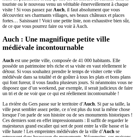
touriste ou le nouveau venu un véritable émerveillement à chaque
visite ! Si vous passez par
Auch
, il faut absolument que vous
découvriez ses charmants villages, ses beaux châteaux et places
fortes… Saisissant ! Voici une petite liste, non exhaustive bien sûr,
de ce que vous pourrez faire ou voir à Auch.
Auch : Une magnifique petite ville
médiévale incontournable
Auch
est une petite ville, composée de 41 000 habitants. Elle
possède un patrimoine très riche et sa visite en vaut réellement le
détour. Si vous souhaitez prendre le temps de visiter cette ville
médiévale dans sa totalité et de goûter à tous les plats et bons plans
qui font fureur, il vous faudra plusieurs jours. Si néanmoins vous ne
disposez que d’un weekend, par exemple, il serait judicieux de faire
un tri et de ne voir que ce qui est réellement incontournable !
La rivière du Gers passe sur le territoire d’
Auch
. Si par sa taille, la
ville peut sembler assez petite, ce n’est plus du tout la même chose
lorsque l’on parle de son histoire ou de ses monuments historiques !
Ces derniers sont en effet impressionnants : Il suffit de regarder le
majestueux grand escalier qui sert de pont entre la ville basse et la
ville haute ! Les empreintes médiévales de la ville d’
Auch
se
retrouvent dans beaucoup de monuments. Néanmoins, ses maisons