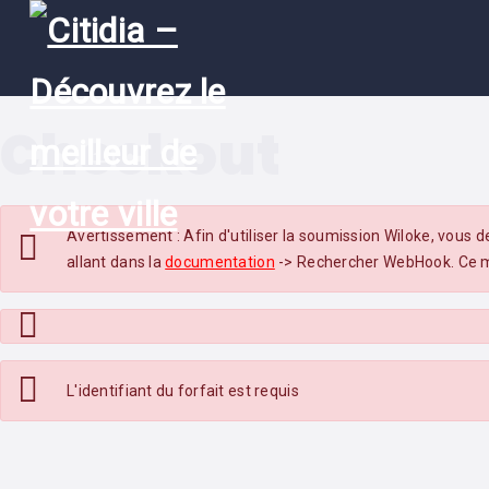
ACCUEIL
A
PROPOS
Checkout
LES
ENTREPRISES
ACTUALITÉS
Avertissement : Afin d'utiliser la soumission Wiloke, vous 
allant dans la
documentation
-> Rechercher WebHook. Ce m
NOUS
CONTACTER
L'identifiant du forfait est requis